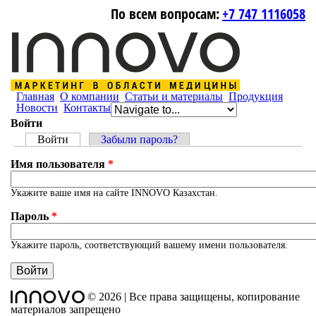
Skip to navigation
Перейти к основному содержанию
По всем вопросам:
+7 747 1116058
Главная
О компании
Статьи и материалы
Продукция
Новости
Контакты
Войти
Главные вкладки
Войти
(активная вкладка)
Забыли пароль?
Имя пользователя
*
Укажите ваше имя на сайте INNOVO Казахстан.
Пароль
*
Укажите пароль, соответствующий вашему имени пользователя.
© 2026 | Все права защищены, копирование
материалов запрещено